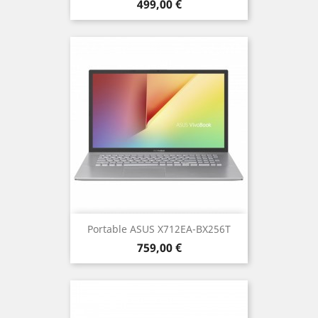
Prix
499,00 €
Portable ASUS X712EA-BX256T
Prix
759,00 €