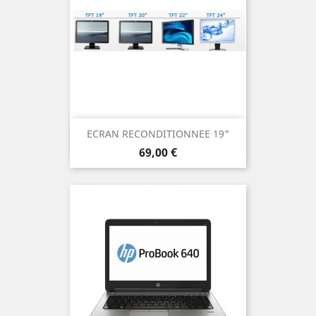
ECRAN RECONDITIONNEE 19"
Prix
69,00 €