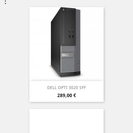
:
DELL OPTI 3020 SFF
Prix
289,00 €