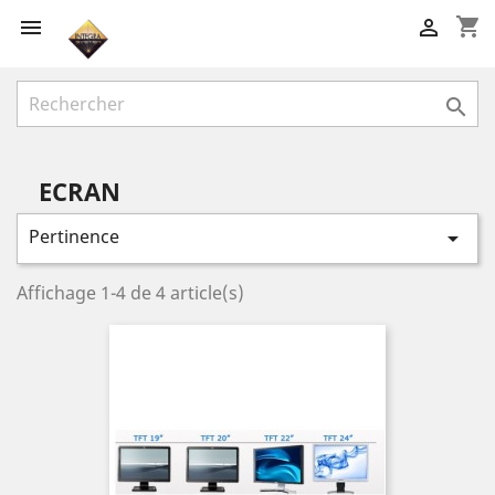
shopping_cart



ECRAN
Pertinence

Affichage 1-4 de 4 article(s)