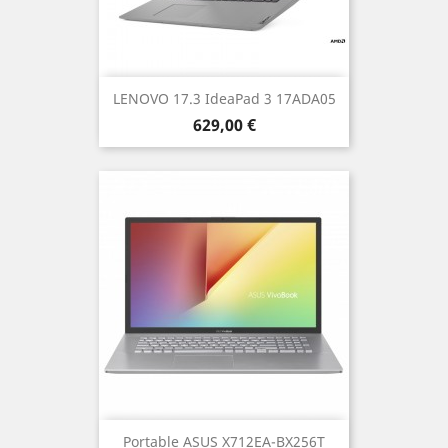
LENOVO 17.3 IdeaPad 3 17ADA05
Prix
629,00 €
Portable ASUS X712EA-BX256T