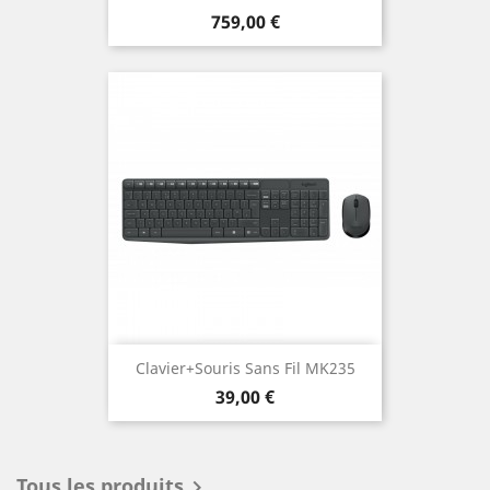
Prix
759,00 €
Clavier+Souris Sans Fil MK235
Prix
39,00 €
Tous les produits
